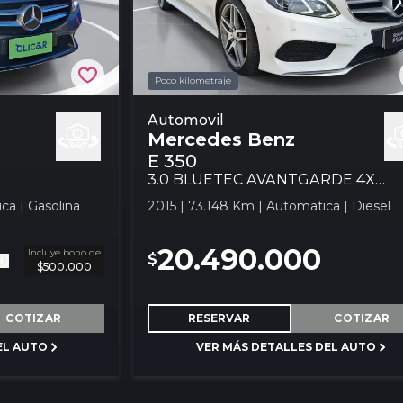
Poco kilometraje
 4x2 Sdn At 4p
Mercedes Benz E 350 3.0 Bluetec
Automovil
Mercedes Benz
Avantgarde 4x2 At 2p Automovil
E 350
3.0 BLUETEC AVANTGARDE 4X2 AT 2P
ca | Gasolina
2015 | 73.148 Km | Automatica | Diesel
20.490.000
Incluye bono de
$
$500.000
COTIZAR
RESERVAR
COTIZAR
EL AUTO
VER MÁS DETALLES DEL AUTO