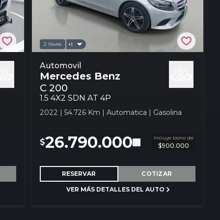
2 llaves
+1
Mercedes Benz C 200 1.5 4x2 Sdn At 4p
Automovil
Mercedes Benz
Automovil
C 200
1.5 4X2 SDN AT 4P
2022 | 54.726 Km | Automatica | Gasolina
26.790.000
Incluye bono de
$
$900.000
RESERVAR
COTIZAR
VER MÁS DETALLES DEL AUTO