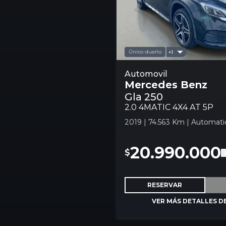
Único dueño
+1
Mercedes Benz Gla 250 2
Automovil
Mercedes Benz
5p Automovil
Gla 250
2.0 4MATIC 4X4 AT 5P
2019 | 74.563 Km | Automatic
20.990.000
$
RESERVAR
VER MÁS DETALLES D