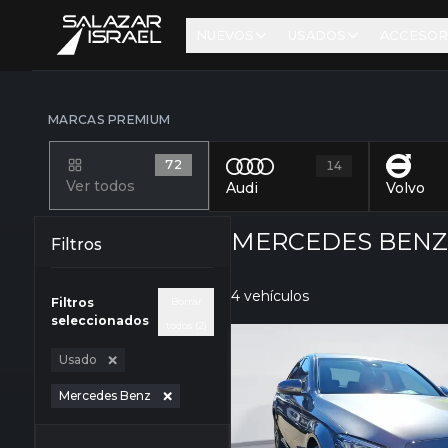
NUEVOS
USADOS
ACCESOR
MARCAS PREMIUM
72
14
Ver todos
Audi
Volvo
MERCEDES BENZ 
Filtros
4 vehículos
Filtros
Borrar
seleccionados
todos (2)
Usado
Mercedes Benz