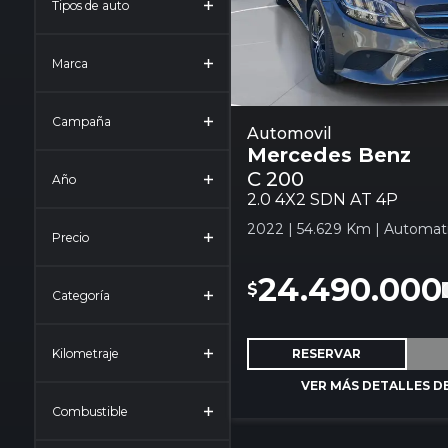
Tipos de auto
Marca
Campaña
Mercedes Benz C 200 2.0
Automovil
Mercedes Benz
Automovil
C 200
Año
2.0 4X2 SDN AT 4P
2022 | 54.629 Km | Automati
Precio
24.490.000
$
Categoría
Kilometraje
RESERVAR
VER MÁS DETALLES D
Combustible