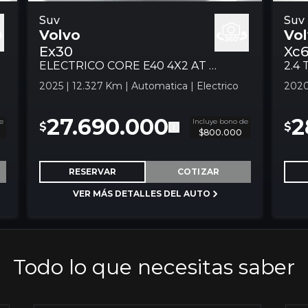
y
Volvo Ex30 Electrico Core E40 4x2 At 5p
Suv
Volv
Suv
Volvo
Vo
Suv
Ex30
Xc
ELECTRICO CORE E40 4X2 AT 5P
2.4
2025 | 12.327 Km | Automatica | Electrico
2020
27.690.000
2
e
Incluye bono de
$
$
$800.000
RESERVAR
COTIZAR
VER MÁS DETALLES DEL AUTO
Todo lo que necesitas saber