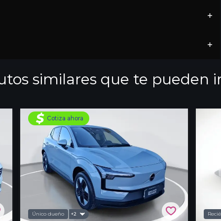
utos similares que te pueden i
Cotiza ahora
Único dueño
Recié
+2