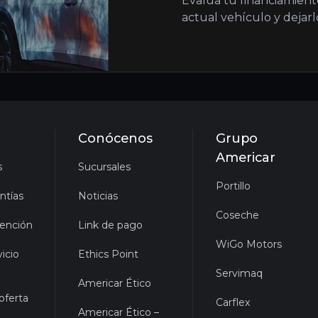
Evalua tu financiamiento
actual vehículo y dejar
Conócenos
Grupo
Americar
s
Sucursales
Portillo
ntías
Noticias
Coseche
ención
Link de pago
WiGo Motors
icio
Ethics Point
Servimaq
Americar Ético
oferta
Carflex
Americar Ético –