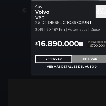
Volvo V60 2.5 D4 Diesel Cross Countr
Suv
Volvo
Comfort Awd At 5p Suv
V60
2.5 D4 DIESEL CROSS COUNTRY COMFORT AWD AT 5P
2019 | 90.487 Km | Automatica | Diesel
16.890.000
Incluye bono d
$
$700.000
RESERVAR
COTIZAR
VER MÁS DETALLES DEL AUTO