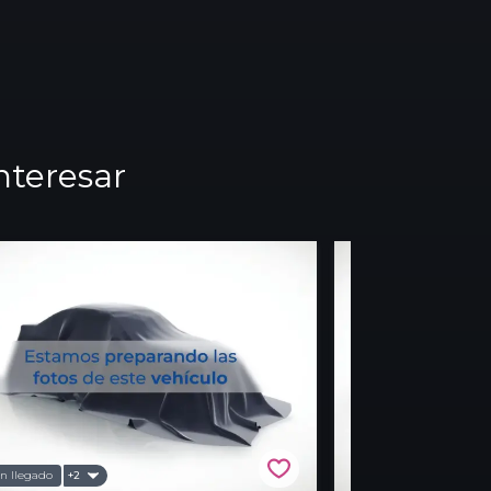
nteresar
n llegado
Recién llegado
+2
+2