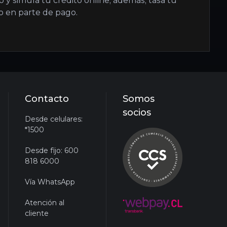
 y simula tu crédito online, además, tasa tu
lo en parte de pago.
Contacto
Somos
socios
Desde celulares:
*1500
Desde fijo: 600
818 6000
Vía WhatsApp
Atención al
cliente