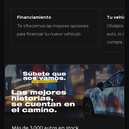
Financiamiento
Tu vehícu
Te ofrecemos las mejores opciones
Olvídate d
para financiar tu nuevo vehículo.
auto, lo r
compra.
Más de 3.000 autos en stock