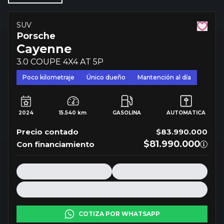
SUV
Porsche
Cayenne
3.0 COUPE 4X4 AT 5P
Poco kilometraje
Único dueño
Mantención al día
2024
15.540 km
GASOLINA
AUTOMATICA
Precio contado
$83.990.000
$81.990.000
Con financiamiento
COTIZA POR WHATSAPP