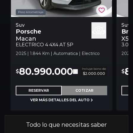
Poco kilometraje
Porsche Macan Electrico 4 4x4 At 5p
Suv
Bmw 
Suv
Porsche
Bm
Suv
At 5
Macan
X5
ELECTRICO 4 4X4 AT 5P
2025 | 1.844 Km | Automatica | Electrico
2025 
80.990.000
8
Incluye bono de
$
$
$2.000.000
RESERVAR
COTIZAR
VER MÁS DETALLES DEL AUTO
Todo lo que necesitas saber