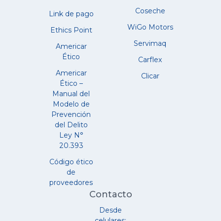
Coseche
Link de pago
WiGo Motors
Ethics Point
Servimaq
Americar
Ético
Carflex
Americar
Clicar
Ético –
Manual del
Modelo de
Prevención
del Delito
Ley N°
20.393
Código ético
de
proveedores
Contacto
Desde
celulares: