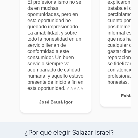
El profesionalismo no se
explicaron de
da en muchas
trataba el olo
oportunidades, pero en
percibiamos. 
esta oportunidad he
cuento porqu
quedado impresionado.
posiblemente 
La amabilidad, y sobre
informal es m
todo la honestidad en un
que nos haya
servicio llenan de
cualquier cos
conformidad a este
gastar dinero 
consumidor. Un buen
reparaciones, 
servicio siempre va
se fidelizan lo
acompañado de calidad
con atencion
humana, y aquello estuvo
profesionales
presente de inicio a fin en
honestas.
esta oportunidad. ⭐️⭐️⭐️⭐️⭐️
Fabián
José Braná Igor
¿Por qué elegir Salazar Israel?