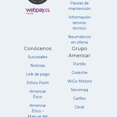
Pautas de
mantención
Información
servicio
técnico
Neumáticos
en oferta
Conócenos
Grupo
Americar
Sucursales
Portillo
Noticias
Coseche
Link de pago
WiGo Motors
Ethics Point
Servimaq
Americar
Ético
Carflex
Americar
Clicar
Ético –
Manual del