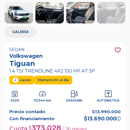
+
23
GALERÍA
SEDAN
Volkswagen
Tiguan
1.4 TSI TRENDLINE 4X2 150 HP AT 5P
Llaves
Mantención al día
2
2020
73.544 km
GASOLINA
AUTOMATICA
Precio contado
$13.990.000
$13.690.000
Con financiamiento
373.028
Cuota
$
/
36
meses