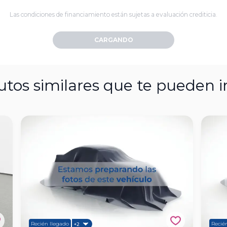
Las condiciones de financiamiento están sujetas a evaluación crediticia.
CARGANDO
utos similares que te pueden i
Recién llegado
Recié
+2