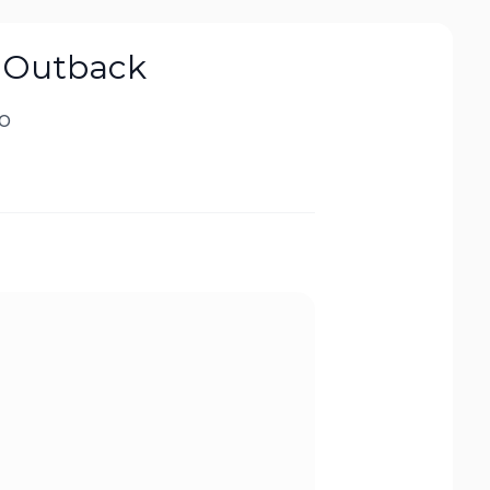
u Outback
to