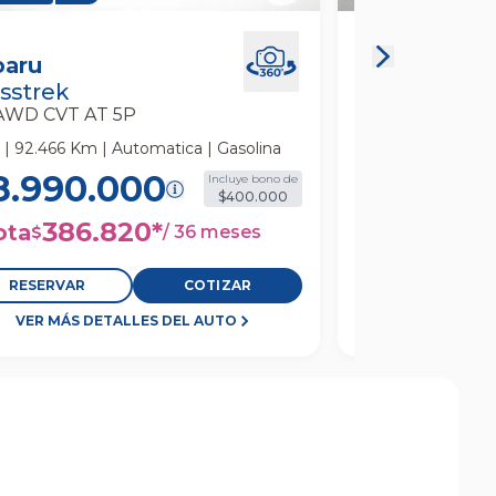
ru Crosstrek 2.0 Awd Cvt At 5p
Toyota Corolla 
Suv
baru
Toyota
Cvt At 5p Suv
sstrek
Corolla Cros
 AWD CVT AT 5P
1.8 SEG HYBRID
2023 | 50.871 Km 
 | 92.466 Km | Automatica | Gasolina
8.990.000
Incluye bono de
$400.000
20.890
$
386.820
*
ota
/
36 meses
$
RESERVAR
COTIZAR
RESERVAR
VER MÁS DETALLES DEL AUTO
VER MÁS D