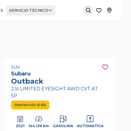
TE
SERVICIO TÉCNICO
SUV
Subaru
Outback
2.5I LIMITED EYESIGHT AWD CVT AT
5P
Mantención al día
2021
144.136 km
GASOLINA
AUTOMATICA