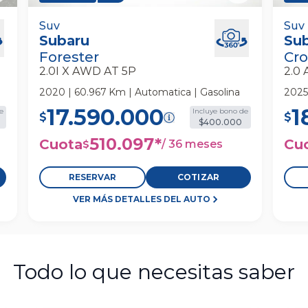
Awd
Subaru Forester 2.0i X Awd At 5p Suv
Suv
Suba
Suv
Subaru
Su
Suv
Forester
Cro
2.0I X AWD AT 5P
2.0
2020 | 60.967 Km | Automatica | Gasolina
2025
17.590.000
1
e
Incluye bono de
$
$
$400.000
510.097
*
Cuota
Cu
/
36 meses
$
RESERVAR
COTIZAR
VER MÁS DETALLES DEL AUTO
Todo lo que necesitas saber