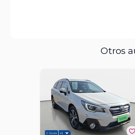
Otros a
2 llaves
+1