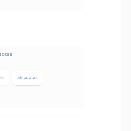
uotas
as
36 cuotas