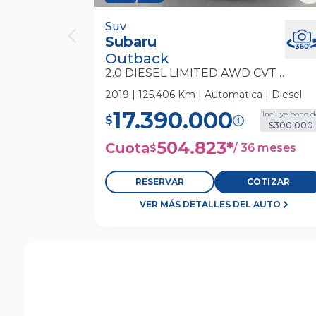
Subaru Outback 2.0 Diesel Limited 
Suv
Subaru
Cvt At 5p Suv
Outback
2.0 DIESEL LIMITED AWD CVT AT 5P
2019 | 125.406 Km | Automatica | Diesel
17.390.000
Incluye bono d
$
$300.000
504.823
*
Cuota
/
36 meses
$
RESERVAR
COTIZAR
VER MÁS DETALLES DEL AUTO