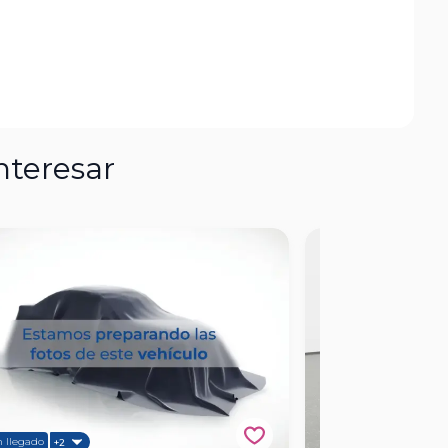
nteresar
Cotiza ahora
n llegado
Único dueño
+2
+1