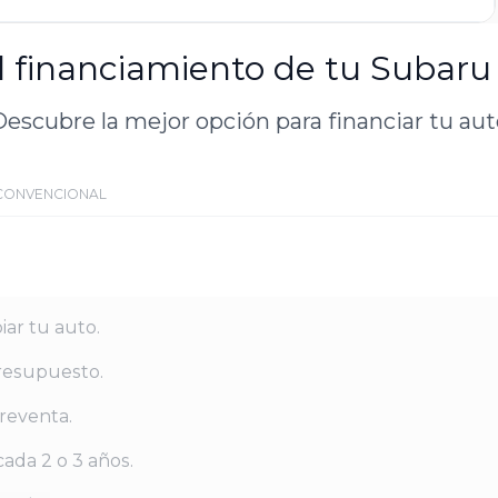
l financiamiento de tu Subar
escubre la mejor opción para financiar tu au
CONVENCIONAL
iar tu auto.
resupuesto.
reventa.
ada 2 o 3 años.