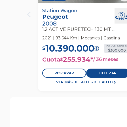
Peugeot 2008 1.2 Active Puretech 1
Station Wagon
Peugeot
Mt 5p Station Wagon
2008
1.2 ACTIVE PURETECH 130 MT 5P
2021 | 93.644 Km | Mecanica | Gasolina
10.390.000
Incluye bono d
$
$300.000
255.934
*
Cuota
/
36 meses
$
RESERVAR
COTIZAR
VER MÁS DETALLES DEL AUTO