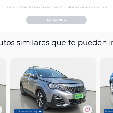
Las condiciones de financiamiento están sujetas a evaluación crediticia.
CARGANDO
utos similares que te pueden i
Único dueño
Mante
+2