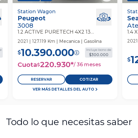
30
Peugeot 3008 1.2 Active Puretech 4x2
Station Wagon
Seat
Sta
Peugeot
Se
130 Mt6 5p Station Wagon
5p 
3008
At
1.2 ACTIVE PURETECH 4X2 130 MT6 5P
2021
2021 | 127.119 Km | Mecanica | Gasolina
10.390.000
e
Incluye bono de
$
$300.000
1
$
220.930
*
Cuota
/
36 meses
$
RESERVAR
COTIZAR
VER MÁS DETALLES DEL AUTO
Todo lo que necesitas saber