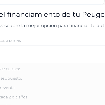
el financiamiento de tu Peug
escubre la mejor opción para financiar tu au
CONVENCIONAL
iar tu auto.
resupuesto.
reventa.
ada 2 o 3 años.