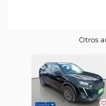
Otros a
2 llaves
+1