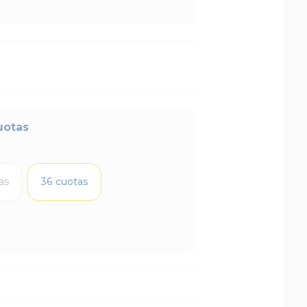
uotas
as
36 cuotas