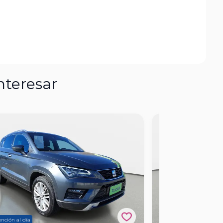
nteresar
nción al día
Mantención al día