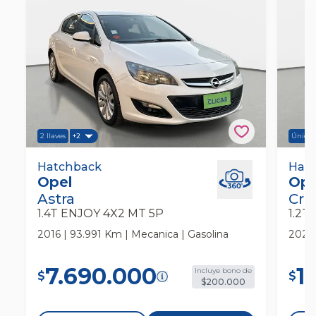
2 llaves
Único
+2
Opel Astra 1.4t Enjoy 4x2 Mt 5p
Hatchback
Opel
Hat
Opel
Ope
Hatchback
Hat
Astra
Cro
1.4T ENJOY 4X2 MT 5P
1.2T
2016 | 93.991 Km | Mecanica | Gasolina
2023 
7.690.000
1
Incluye bono de
$
$
$200.000