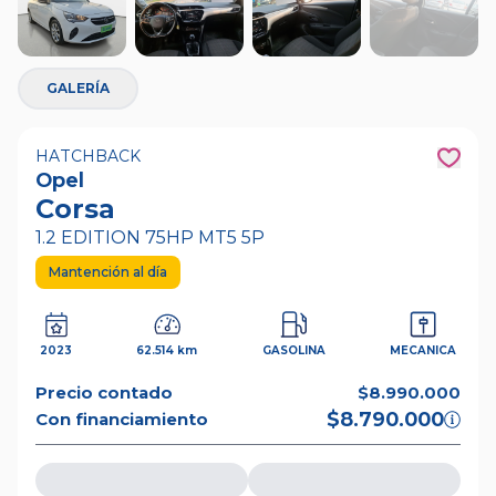
+
20
GALERÍA
HATCHBACK
Opel
Corsa
1.2 EDITION 75HP MT5 5P
Mantención al día
2023
62.514 km
GASOLINA
MECANICA
Precio contado
$8.990.000
$8.790.000
Con financiamiento