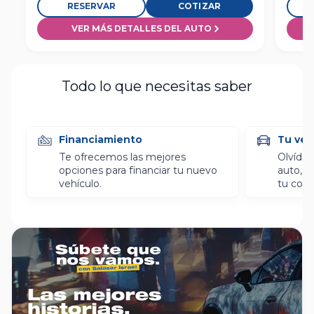
RESERVAR
COTIZAR
VER MÁS DETALLES DEL AUTO
Todo lo que necesitas saber
Financiamiento
Tu veh
Te ofrecemos las mejores
Olvídat
opciones para financiar tu nuevo
auto, l
vehículo.
tu com