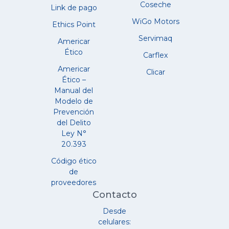
Coseche
Link de pago
WiGo Motors
Ethics Point
Servimaq
Americar
Ético
Carflex
Americar
Clicar
Ético –
Manual del
Modelo de
Prevención
del Delito
Ley N°
20.393
Código ético
de
proveedores
Contacto
Desde
celulares: