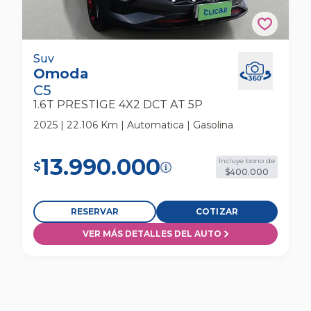
Omoda C5 1.6t Prestige 4x2 Dct At 5p Suv
Suv
Omoda
C5
1.6T PRESTIGE 4X2 DCT AT 5P
2025 | 22.106 Km | Automatica | Gasolina
13.990.000
Incluye bono de
$
$400.000
RESERVAR
COTIZAR
VER MÁS DETALLES DEL AUTO