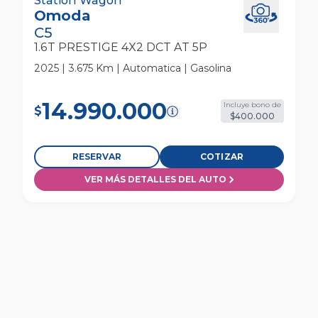
Omoda C5 1.6t Prestige 4x2 Dct At 5p Station
Station Wagon
Omoda
Wagon
C5
1.6T PRESTIGE 4X2 DCT AT 5P
2025 | 3.675 Km | Automatica | Gasolina
14.990.000
Incluye bono de
$
$400.000
RESERVAR
COTIZAR
VER MÁS DETALLES DEL AUTO