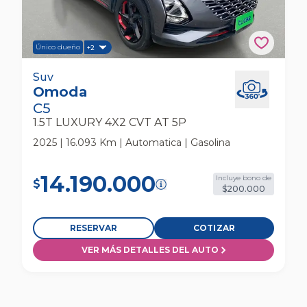
Único dueño
+2
Omoda C5 1.5t Luxury 4x2 Cvt At 5p Suv
Suv
Omoda
C5
1.5T LUXURY 4X2 CVT AT 5P
2025 | 16.093 Km | Automatica | Gasolina
14.190.000
Incluye bono de
$
$200.000
RESERVAR
COTIZAR
VER MÁS DETALLES DEL AUTO