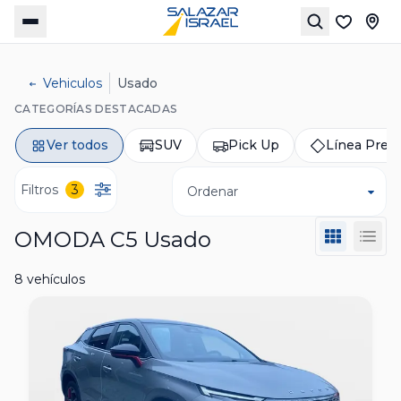
Vehiculos
Usado
CATEGORÍAS DESTACADAS
Ver todos
SUV
Pick Up
Línea Pre
Filtros
3
Ordenar
OMODA C5 Usado
8 vehículos