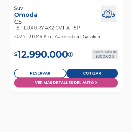
Omoda C5 1.5t Luxury 4x2 Cvt At 5p Suv
Suv
Omoda
C5
1.5T LUXURY 4X2 CVT AT 5P
2024 | 31.049 Km | Automatica | Gasolina
12.990.000
Incluye bono de
$
$300.000
RESERVAR
COTIZAR
VER MÁS DETALLES DEL AUTO