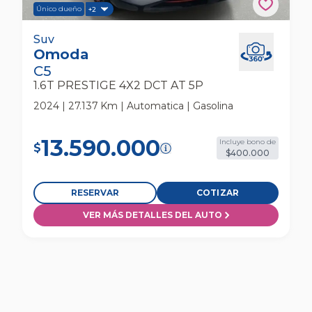
Único dueño
+2
Omoda C5 1.6t Prestige 4x2 Dct At 5p Suv
Suv
Omoda
C5
1.6T PRESTIGE 4X2 DCT AT 5P
2024 | 27.137 Km | Automatica | Gasolina
13.590.000
Incluye bono de
$
$400.000
RESERVAR
COTIZAR
VER MÁS DETALLES DEL AUTO