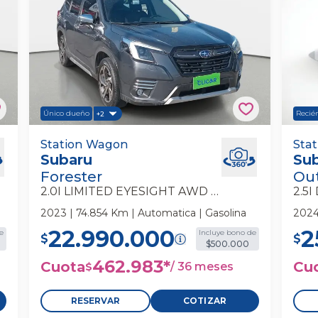
Único dueño
Recié
+2
p
Subaru Forester 2.0i Limited Eyesight
Station Wagon
Sub
Sta
Subaru
Su
Awd At 5p Station Wagon
At 5
Forester
Ou
2.0I LIMITED EYESIGHT AWD AT 5P
2.5
2023 | 74.854 Km | Automatica | Gasolina
2024
22.990.000
2
e
Incluye bono de
$
$
$500.000
462.983
*
Cuota
Cu
/
36 meses
$
RESERVAR
COTIZAR