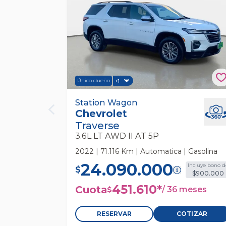
Único dueño
+1
Chevrolet Traverse 3.6l Lt Awd Ii At 5
Station Wagon
Chevrolet
Station Wagon
Traverse
3.6L LT AWD II AT 5P
2022 | 71.116 Km | Automatica | Gasolina
24.090.000
Incluye bono d
$
$900.000
451.610
*
Cuota
/
36 meses
$
RESERVAR
COTIZAR