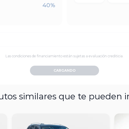
40
%
Las condiciones de financiamiento están sujetas a evaluación crediticia.
CARGANDO
utos similares que te pueden i