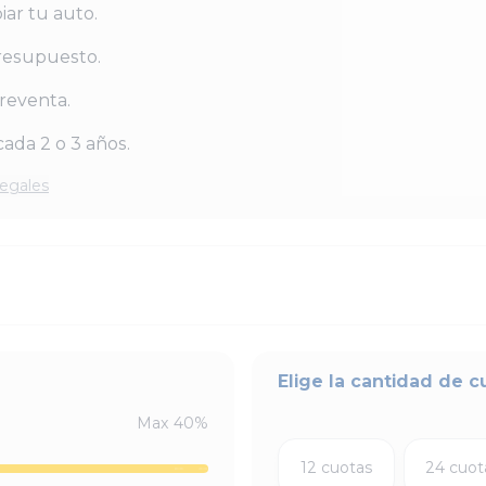
iar tu auto.
resupuesto.
reventa.
ada 2 o 3 años.
legales
Elige la cantidad de c
Max
40
%
12 cuotas
24 cuot