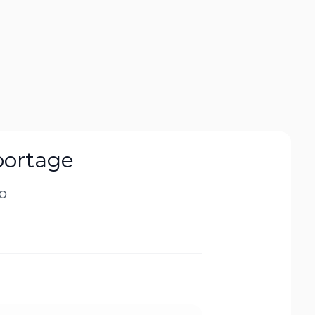
portage
to