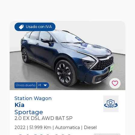
Usado con IVA
Único dueño
+1
Kia Sportage 2.0 Ex Dsl Awd 8at 5p Station
Station Wagon
Kia
Wagon
Sportage
2.0 EX DSL AWD 8AT 5P
2022 | 51.999 Km | Automatica | Diesel