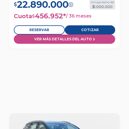
22.890.000
Incluye bono de
$
$1.000.000
456.952
*
Cuota
/
36 meses
$
RESERVAR
COTIZAR
VER MÁS DETALLES DEL AUTO