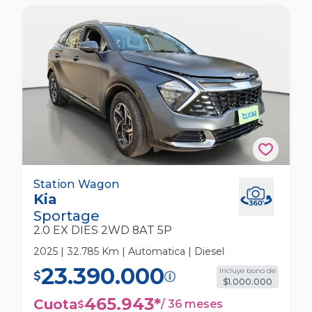
Kia Sportage 2.0 Ex Dies 2wd 8at 5p Station
Station Wagon
Kia
Wagon
Sportage
2.0 EX DIES 2WD 8AT 5P
2025 | 32.785 Km | Automatica | Diesel
23.390.000
Incluye bono de
$
$1.000.000
465.943
*
Cuota
/
36 meses
$