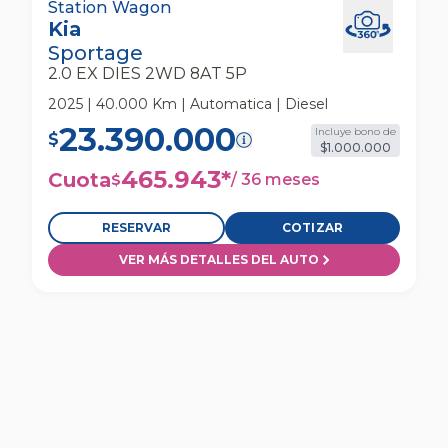
Kia Sportage 2.0 Ex Dies 2wd 8at 5p Station
Station Wagon
Kia
Wagon
Sportage
2.0 EX DIES 2WD 8AT 5P
2025 | 40.000 Km | Automatica | Diesel
23.390.000
Incluye bono de
$
$1.000.000
465.943
*
Cuota
/
36 meses
$
RESERVAR
COTIZAR
VER MÁS DETALLES DEL AUTO