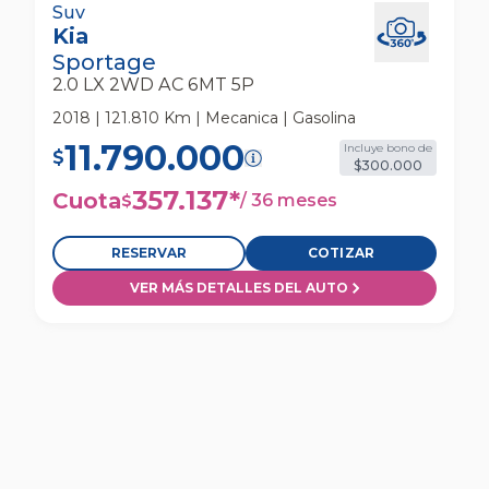
Kia Sportage 2.0 Lx 2wd Ac 6mt 5p Suv
Suv
Kia
Sportage
2.0 LX 2WD AC 6MT 5P
2018 | 121.810 Km | Mecanica | Gasolina
11.790.000
Incluye bono de
$
$300.000
357.137
*
Cuota
/
36 meses
$
RESERVAR
COTIZAR
VER MÁS DETALLES DEL AUTO