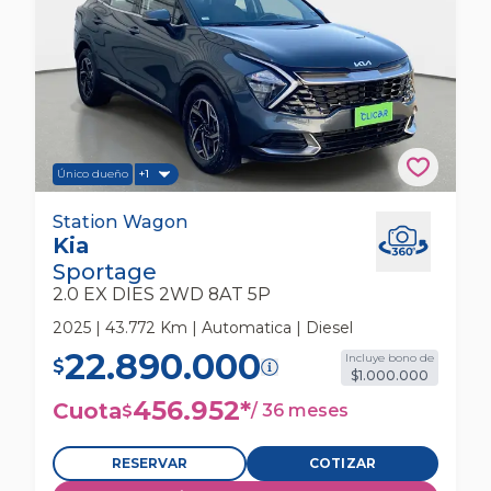
Único dueño
+1
Kia Sportage 2.0 Ex Dies 2wd 8at 5p Station
Station Wagon
Kia
Wagon
Sportage
2.0 EX DIES 2WD 8AT 5P
2025 | 43.772 Km | Automatica | Diesel
22.890.000
Incluye bono de
$
$1.000.000
456.952
*
Cuota
/
36 meses
$
RESERVAR
COTIZAR