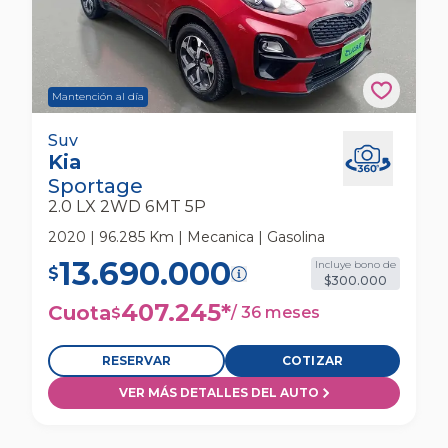
Mantención al día
Kia Sportage 2.0 Lx 2wd 6mt 5p Suv
Suv
Kia
Sportage
2.0 LX 2WD 6MT 5P
2020 | 96.285 Km | Mecanica | Gasolina
13.690.000
Incluye bono de
$
$300.000
407.245
*
Cuota
/
36 meses
$
RESERVAR
COTIZAR
VER MÁS DETALLES DEL AUTO