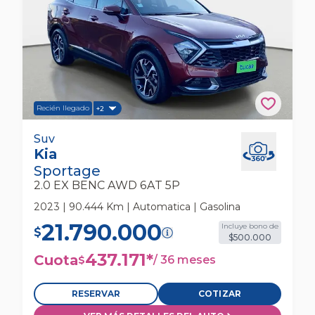
Recién llegado
+2
Kia Sportage 2.0 Ex Benc Awd 6at 5p Suv
Suv
Kia
Sportage
2.0 EX BENC AWD 6AT 5P
2023 | 90.444 Km | Automatica | Gasolina
21.790.000
Incluye bono de
$
$500.000
437.171
*
Cuota
/
36 meses
$
RESERVAR
COTIZAR