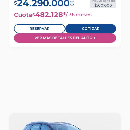
24.290.000
Incluye bono de
$
$500.000
482.128
*
Cuota
/
36 meses
$
RESERVAR
COTIZAR
VER MÁS DETALLES DEL AUTO