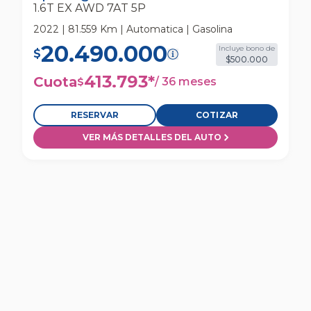
1.6T EX AWD 7AT 5P
2022 | 81.559 Km | Automatica | Gasolina
20.490.000
Incluye bono de
$
$500.000
413.793
*
Cuota
/
36 meses
$
RESERVAR
COTIZAR
VER MÁS DETALLES DEL AUTO