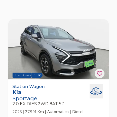
Único dueño
+1
Kia Sportage 2.0 Ex Dies 2wd 8at 5p Station
Station Wagon
Kia
Wagon
Sportage
2.0 EX DIES 2WD 8AT 5P
2025 | 27.991 Km | Automatica | Diesel