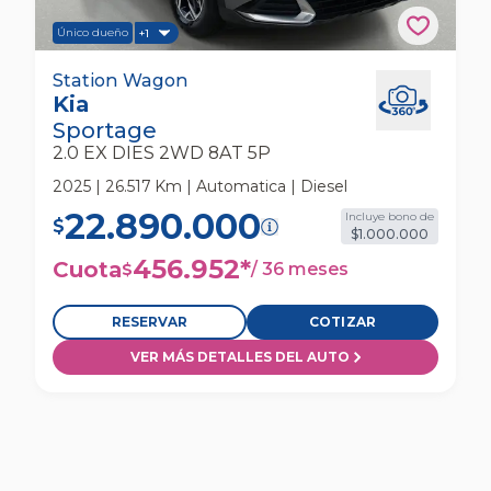
Único dueño
+1
Kia Sportage 2.0 Ex Dies 2wd 8at 5p Station
Station Wagon
Kia
Wagon
Sportage
2.0 EX DIES 2WD 8AT 5P
2025 | 26.517 Km | Automatica | Diesel
22.890.000
Incluye bono de
$
$1.000.000
456.952
*
Cuota
/
36 meses
$
RESERVAR
COTIZAR
VER MÁS DETALLES DEL AUTO