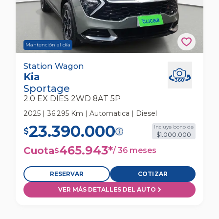
Mantención al día
Kia Sportage 2.0 Ex Dies 2wd 8at 5p Station
Station Wagon
Kia
Wagon
Sportage
2.0 EX DIES 2WD 8AT 5P
2025 | 36.295 Km | Automatica | Diesel
23.390.000
Incluye bono de
$
$1.000.000
465.943
*
Cuota
/
36 meses
$
RESERVAR
COTIZAR
VER MÁS DETALLES DEL AUTO