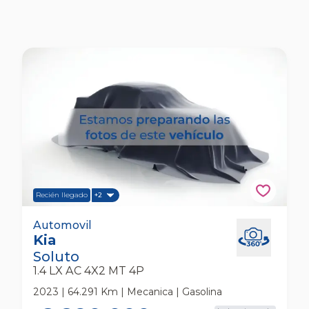
Recién llegado
+2
Kia Soluto 1.4 Lx Ac 4x2 Mt 4p Automovil
Automovil
Kia
Soluto
1.4 LX AC 4X2 MT 4P
2023 | 64.291 Km | Mecanica | Gasolina