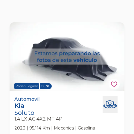
Recién llegado
+2
Kia Soluto 1.4 Lx Ac 4x2 Mt 4p Automovil
Automovil
Kia
Soluto
1.4 LX AC 4X2 MT 4P
2023 | 95.114 Km | Mecanica | Gasolina