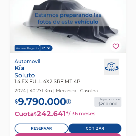
Recién llegado
+2
Kia Soluto 1.4 Ex Full 4x2 Srf Mt 4p Automovil
Automovil
Kia
Soluto
1.4 EX FULL 4X2 SRF MT 4P
2024 | 40.771 Km | Mecanica | Gasolina
9.790.000
Incluye bono de
$
$200.000
242.641
*
Cuota
/
36 meses
$
RESERVAR
COTIZAR