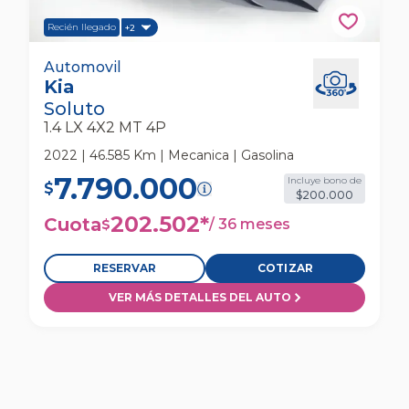
Recién llegado
+2
Kia Soluto 1.4 Lx 4x2 Mt 4p Automovil
Automovil
Kia
Soluto
1.4 LX 4X2 MT 4P
2022 | 46.585 Km | Mecanica | Gasolina
7.790.000
Incluye bono de
$
$200.000
202.502
*
Cuota
/
36 meses
$
RESERVAR
COTIZAR
VER MÁS DETALLES DEL AUTO