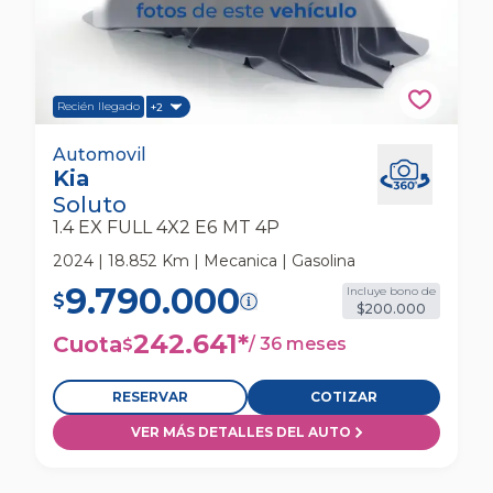
Recién llegado
+2
Kia Soluto 1.4 Ex Full 4x2 E6 Mt 4p Automovil
Automovil
Kia
Soluto
1.4 EX FULL 4X2 E6 MT 4P
2024 | 18.852 Km | Mecanica | Gasolina
9.790.000
Incluye bono de
$
$200.000
242.641
*
Cuota
/
36 meses
$
RESERVAR
COTIZAR
VER MÁS DETALLES DEL AUTO