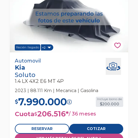
Recién llegado
+2
Kia Soluto 1.4 Lx 4x2 E6 Mt 4p Automovil
Automovil
Kia
Soluto
1.4 LX 4X2 E6 MT 4P
2023 | 88.111 Km | Mecanica | Gasolina
7.990.000
Incluye bono de
$
$200.000
206.516
*
Cuota
/
36 meses
$
RESERVAR
COTIZAR