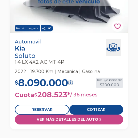
Recién llegado
+2
Kia Soluto 1.4 Lx 4x2 Ac Mt 4p Automovil
Automovil
Kia
Soluto
1.4 LX 4X2 AC MT 4P
2022 | 19.700 Km | Mecanica | Gasolina
8.090.000
Incluye bono de
$
$200.000
208.523
*
Cuota
/
36 meses
$
RESERVAR
COTIZAR
VER MÁS DETALLES DEL AUTO