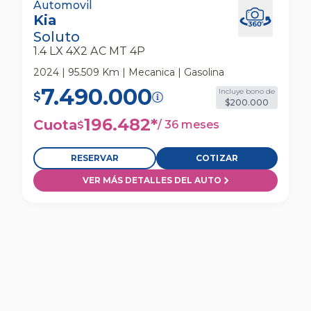
Kia Soluto 1.4 Lx 4x2 Ac Mt 4p Automovil
Automovil
Kia
Soluto
1.4 LX 4X2 AC MT 4P
2024 | 95.509 Km | Mecanica | Gasolina
7.490.000
Incluye bono de
$
$200.000
196.482
*
Cuota
/
36 meses
$
RESERVAR
COTIZAR
VER MÁS DETALLES DEL AUTO