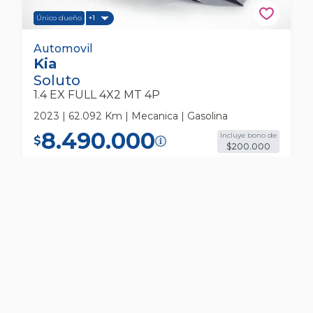
Único dueño
+1
Kia Soluto 1.4 Ex Full 4x2 Mt 4p Automovil
Automovil
Kia
Soluto
1.4 EX FULL 4X2 MT 4P
2023 | 62.092 Km | Mecanica | Gasolina
8.490.000
Incluye bono de
$
$200.000
216.551
*
Cuota
/
36 meses
$
RESERVAR
COTIZAR
VER MÁS DETALLES DEL AUTO