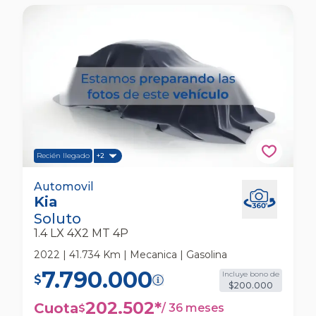
Recién llegado
+2
Kia Soluto 1.4 Lx 4x2 Mt 4p Automovil
Automovil
Kia
Soluto
1.4 LX 4X2 MT 4P
2022 | 41.734 Km | Mecanica | Gasolina
7.790.000
Incluye bono de
$
$200.000
202.502
*
Cuota
/
36 meses
$