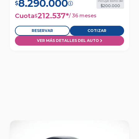
8.290.000
Incluye bono de
$
$200.000
212.537
*
Cuota
/
36 meses
$
RESERVAR
COTIZAR
VER MÁS DETALLES DEL AUTO