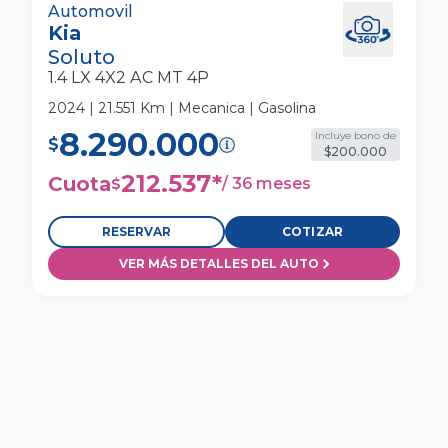
Kia Soluto 1.4 Lx 4x2 Ac Mt 4p Automovil
Automovil
Kia
Soluto
1.4 LX 4X2 AC MT 4P
2024 | 21.551 Km | Mecanica | Gasolina
8.290.000
Incluye bono de
$
$200.000
212.537
*
Cuota
/
36 meses
$
RESERVAR
COTIZAR
VER MÁS DETALLES DEL AUTO