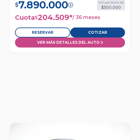
7.890.000
Incluye bono de
$
$300.000
204.509
*
Cuota
/
36 meses
$
RESERVAR
COTIZAR
VER MÁS DETALLES DEL AUTO