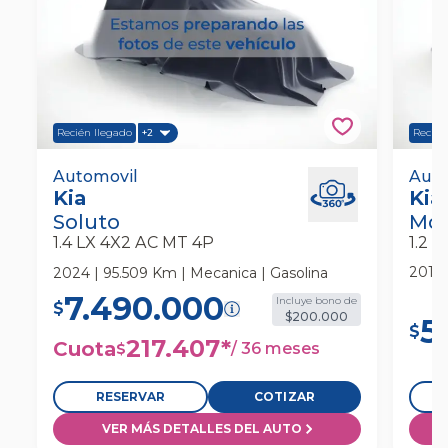
Recién llegado
Recién
+2
Kia Soluto 1.4 Lx 4x2 Ac Mt 4p Automovil
Automovil
Kia 
Auto
Kia
Kia
Auto
Soluto
Mor
1.4 LX 4X2 AC MT 4P
1.2 
2017 
2024 | 95.509 Km | Mecanica | Gasolina
7.490.000
Incluye bono de
$
$200.000
5
$
217.407
*
Cuota
/
36 meses
$
RESERVAR
COTIZAR
VER MÁS DETALLES DEL AUTO