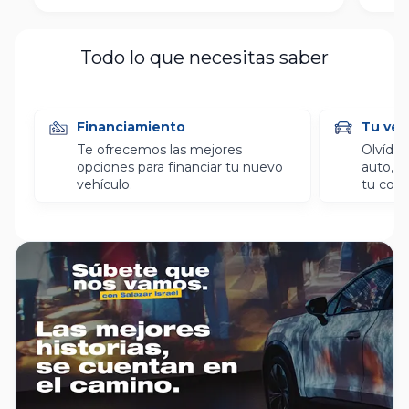
Todo lo que necesitas saber
Financiamiento
Tu veh
Te ofrecemos las mejores
Olvídat
opciones para financiar tu nuevo
auto, l
vehículo.
tu com