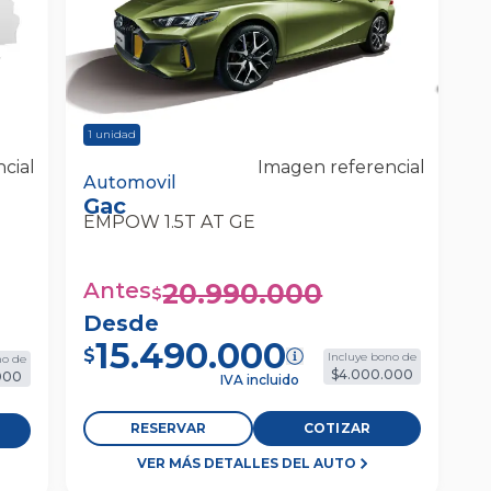
1
unidad
cial
Imagen referencial
 4x2
Gac Empow 1.5t At Ge Automovil
Automovil
Gac
EMPOW 1.5T AT GE
Antes
20.990.000
$
Desde
15.490.000
$
Incluye bono de
no de
$4.000.000
000
IVA incluido
RESERVAR
COTIZAR
VER MÁS DETALLES DEL AUTO