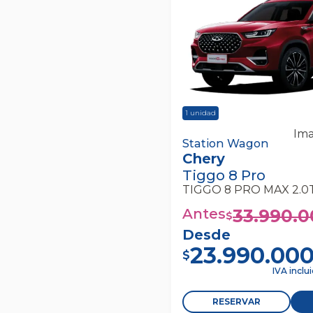
1
unidad
Ima
Chery Tiggo 8 Pro Tigg
Station Wagon
Chery
Dct Awd Station Wago
Tiggo 8 Pro
Antes
33.990.
$
Desde
23.990.00
$
IVA inclu
RESERVAR