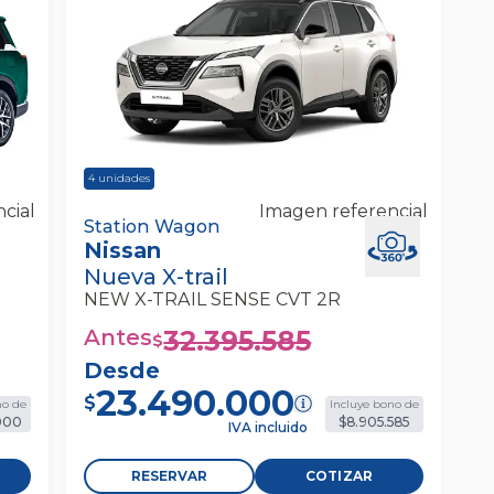
4
unidades
cial
Imagen referencial
Nissan Nueva X-Trail New X-Trail Sense
Station Wagon
Nissan
Cvt 2r Station Wagon
Nueva X-trail
NEW X-TRAIL SENSE CVT 2R
Antes
32.395.585
$
Desde
23.490.000
$
no de
Incluye bono de
000
$8.905.585
IVA incluido
RESERVAR
COTIZAR