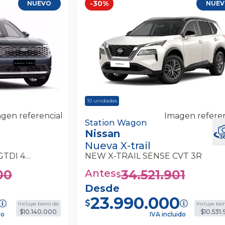
-
30
%
NUEVO
NUE
10
unidades
gen referencial
Imagen referen
 Titanium 1.5l
Nissan Nueva X-Trail New X-Trail S
Station Wagon
Nissan
agon
Cvt 3r Station Wagon
Nueva X-trail
Territory Titanium 1.5L GTDI 4X2 AT
NEW X-TRAIL SENSE CVT 3R
00
Antes
34.521.901
$
Desde
23.990.000
$
Incluye bono de
Incluye bo
$10.140.000
$10.531.
do
IVA incluido