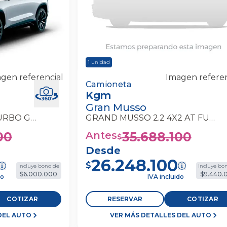
1
unidad
gen referencial
Imagen referen
 7 Dct 1.6l
Kgm Gran Musso Grand Musso 2.2
Camioneta
Kgm
tion Wagon
At Full Camioneta
Gran Musso
DASHING 7 DCT 1.6L TURBO GDI LIMITED
GRAND MUSSO 2.2 4X2 AT FULL
00
Antes
35.688.100
$
Desde
26.248.100
$
Incluye bono de
Incluye bo
$6.000.000
$9.440.
do
IVA incluido
COTIZAR
RESERVAR
COTIZAR
DEL AUTO
VER MÁS DETALLES DEL AUTO