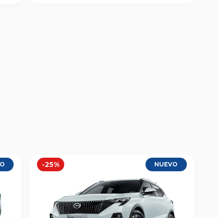
-
25
%
VO
NUEVO