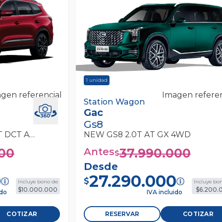
1
unidad
gen referencial
Imagen referen
o 8 Pro Max 2.0t
Gac Gs8 New Gs8 2.0t At Gx 4wd
Station Wagon
Gac
n
Station Wagon
Gs8
TIGGO 8 PRO MAX 2.0T DCT AWD
NEW GS8 2.0T AT GX 4WD
000
Antes
37.990.000
$
Desde
0
27.290.000
$
Incluye bono de
Incluye bo
$10.000.000
$6.200.
ido
IVA incluido
COTIZAR
RESERVAR
COTIZAR