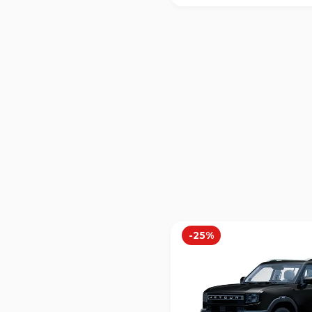
-
25
%