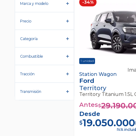
-
34
%
Marca y modelo
Precio
Categoría
Combustible
1
unidad
Ima
Ford Territory Territory
Station Wagon
Tracción
Ford
Gtdi 4x2 At Station W
Territory
Transmisión
Antes
29.190.0
$
Desde
19.050.000
$
IVA inclui