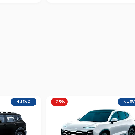
-
25
%
NUEVO
NUE