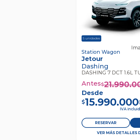
5
unidades
Ima
Jetour Dashing Dashing
Station Wagon
Jetour
Turbo Gdi Limited Sta
Dashing
Antes
21.990.0
$
Desde
15.990.000
$
IVA inclui
RESERVAR
VER MÁS DETALLES 