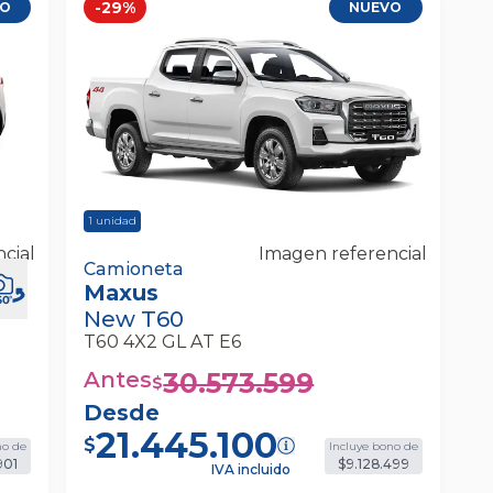
-
29
%
VO
NUEVO
1
unidad
cial
Imagen referencial
ense
Maxus New T60 T60 4x2 Gl At E6
Camioneta
Maxus
Camioneta
New T60
T60 4X2 GL AT E6
Antes
30.573.599
$
Desde
21.445.100
$
no de
Incluye bono de
901
$9.128.499
IVA incluido