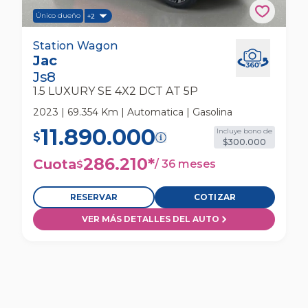
Único dueño
+2
Jac Js8 1.5 Luxury Se 4x2 Dct At 5p Station
Station Wagon
Jac
Wagon
Js8
1.5 LUXURY SE 4X2 DCT AT 5P
2023 | 69.354 Km | Automatica | Gasolina
11.890.000
Incluye bono de
$
$300.000
286.210
*
Cuota
/
36 meses
$
RESERVAR
COTIZAR
VER MÁS DETALLES DEL AUTO