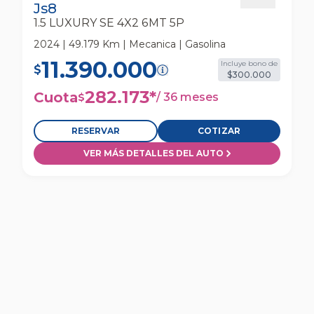
Js8
1.5 LUXURY SE 4X2 6MT 5P
2024 | 49.179 Km | Mecanica | Gasolina
11.390.000
Incluye bono de
$
$300.000
282.173
*
Cuota
/
36 meses
$
RESERVAR
COTIZAR
VER MÁS DETALLES DEL AUTO