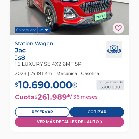
Único dueño
+2
Jac Js8 1.5 Luxury Se 4x2 6mt 5p Station
Station Wagon
Jac
Wagon
Js8
1.5 LUXURY SE 4X2 6MT 5P
2023 | 74.181 Km | Mecanica | Gasolina
10.690.000
Incluye bono de
$
$300.000
261.989
*
Cuota
/
36 meses
$
RESERVAR
COTIZAR
VER MÁS DETALLES DEL AUTO