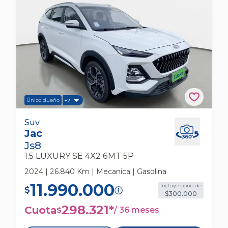
Único dueño
+2
Jac Js8 1.5 Luxury Se 4x2 6mt 5p Suv
Suv
Jac
Js8
1.5 LUXURY SE 4X2 6MT 5P
2024 | 26.840 Km | Mecanica | Gasolina
11.990.000
Incluye bono de
$
$300.000
298.321
*
Cuota
/
36 meses
$