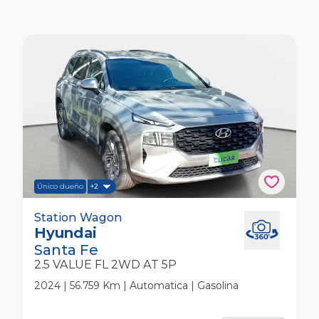
Único dueño
+2
Hyundai Santa Fe 2.5 Value Fl 2wd At 5p
Station Wagon
Hyundai
Station Wagon
Santa Fe
2.5 VALUE FL 2WD AT 5P
2024 | 56.759 Km | Automatica | Gasolina