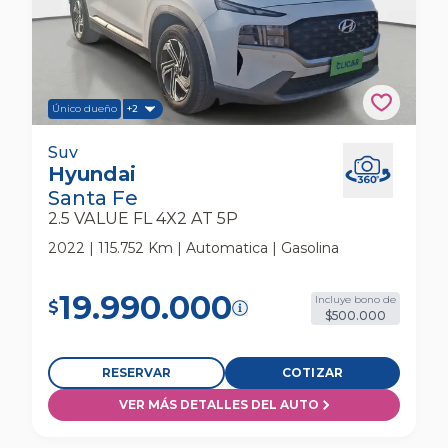
Único dueño
+2
Hyundai Santa Fe 2.5 Value Fl 4x2 At 5p Suv
Suv
Hyundai
Santa Fe
2.5 VALUE FL 4X2 AT 5P
2022 | 115.752 Km | Automatica | Gasolina
19.990.000
Incluye bono de
$
$500.000
RESERVAR
COTIZAR
VER MÁS DETALLES DEL AUTO