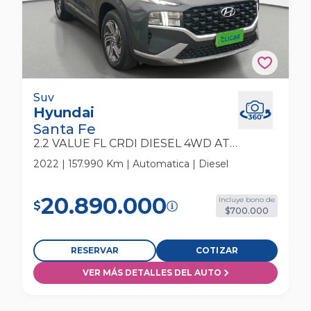
Hyundai Santa Fe 2.2 Value Fl Crdi Diesel 4wd
Suv
Hyundai
At 5p Suv
Santa Fe
2.2 VALUE FL CRDI DIESEL 4WD AT 5P
2022 | 157.990 Km | Automatica | Diesel
20.890.000
Incluye bono de
$
$700.000
RESERVAR
COTIZAR
VER MÁS DETALLES DEL AUTO