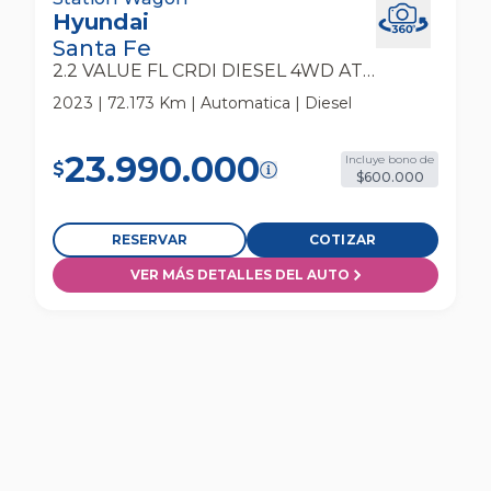
Hyundai
At 5p Station Wagon
Santa Fe
2.2 VALUE FL CRDI DIESEL 4WD AT 5P
2023 | 72.173 Km | Automatica | Diesel
23.990.000
Incluye bono de
$
$600.000
RESERVAR
COTIZAR
VER MÁS DETALLES DEL AUTO