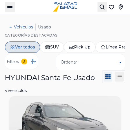
Vehiculos
Usado
CATEGORÍAS DESTACADAS
Ver todos
SUV
Pick Up
Línea Pre
Filtros
3
Ordenar
HYUNDAI Santa Fe Usado
5 vehículos