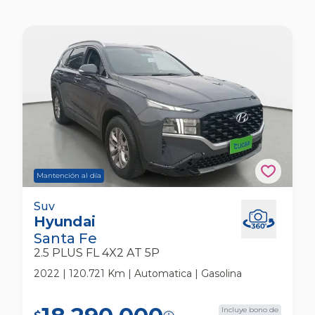
Mantención al día
Hyundai Santa Fe 2.5 Plus Fl 4x2 At 5p Suv
Suv
Hyundai
Santa Fe
2.5 PLUS FL 4X2 AT 5P
2022 | 120.721 Km | Automatica | Gasolina
Incluye bono de