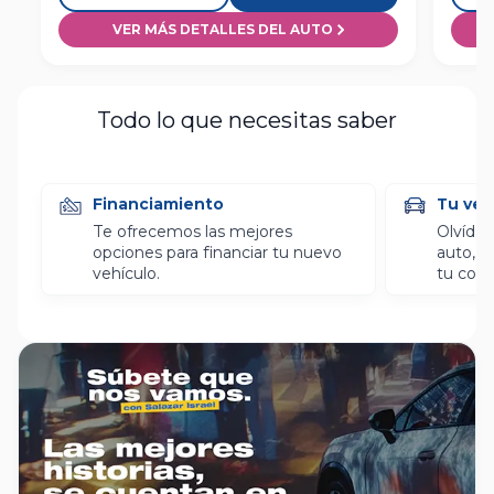
VER MÁS DETALLES DEL AUTO
Todo lo que necesitas saber
Financiamiento
Tu veh
Te ofrecemos las mejores
Olvídat
opciones para financiar tu nuevo
auto, l
vehículo.
tu com