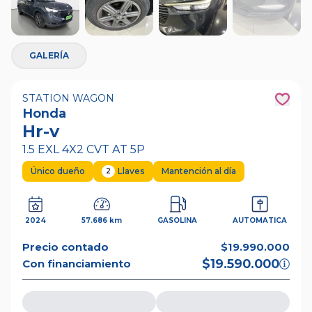
+
17
GALERÍA
STATION WAGON
Honda
Hr-v
1.5 EXL 4X2 CVT AT 5P
Único dueño
Llaves
Mantención al día
2
2024
57.686 km
GASOLINA
AUTOMATICA
Precio contado
$19.990.000
$19.590.000
Con financiamiento