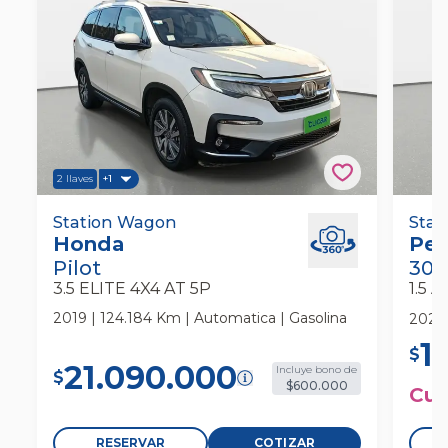
2 llaves
+1
Honda Pilot 3.5 Elite 4x4 At 5p Station
Station Wagon
Peug
Stat
Honda
Peu
Wagon
130 
Pilot
300
3.5 ELITE 4X4 AT 5P
2019 | 124.184 Km | Automatica | Gasolina
2024 
1
$
21.090.000
Incluye bono de
$
$600.000
Cuo
RESERVAR
COTIZAR