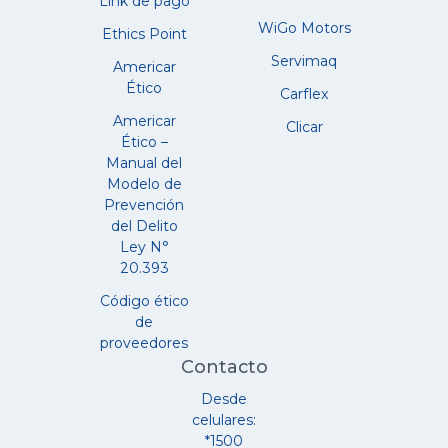
Link de pago
WiGo Motors
Ethics Point
Servimaq
Americar
Ético
Carflex
Americar
Clicar
Ético –
Manual del
Modelo de
Prevención
del Delito
Ley N°
20.393
Código ético
de
proveedores
Contacto
Desde
celulares:
*1500