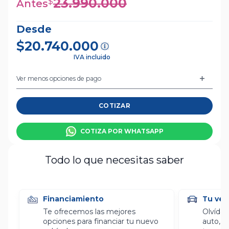
23.990.000
$
Antes
Desde
$20.740.000
IVA incluido
Ver menos opciones de pago
COTIZAR
COTIZA POR WHATSAPP
Todo lo que necesitas saber
Financiamiento
Tu veh
Te ofrecemos las mejores
Olvídat
opciones para financiar tu nuevo
auto, l