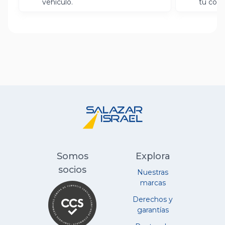
vehículo.
tu com
Somos
Explora
socios
Nuestras
marcas
Derechos y
garantías