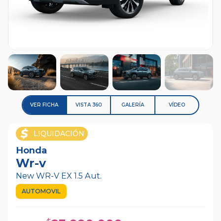
+
10
VER FICHA
VISTA 360
GALERÍA
VÍDEO
LIQUIDACIÓN
Honda
Wr-v
New WR-V EX 1.5 Aut.
AUTOMOVIL