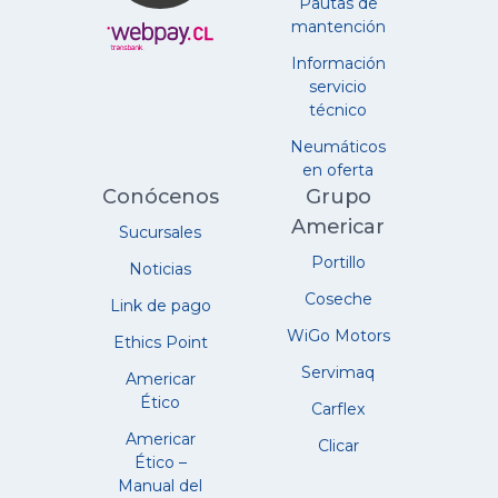
Pautas de
mantención
Información
servicio
técnico
Neumáticos
en oferta
Conócenos
Grupo
Americar
Sucursales
Portillo
Noticias
Coseche
Link de pago
WiGo Motors
Ethics Point
Servimaq
Americar
Ético
Carflex
Americar
Clicar
Ético –
Manual del