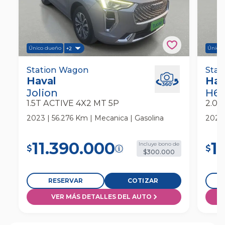
Único dueño
Único
+2
Haval Jolion 1.5t Active 4x2 Mt 5p Station
Station Wagon
Hava
Stat
Haval
Hav
Wagon
Wag
Jolion
H6
1.5T ACTIVE 4X2 MT 5P
2.0 
2023 | 56.276 Km | Mecanica | Gasolina
2021 
11.390.000
1
Incluye bono de
$
$
$300.000
RESERVAR
COTIZAR
VER MÁS DETALLES DEL AUTO