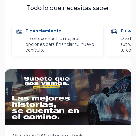
Todo lo que necesitas saber
Financiamiento
Tu veh
Te ofrecemos las mejores
Olvídat
opciones para financiar tu nuevo
auto, l
vehículo.
tu com
Más de 3.000 autos en stock