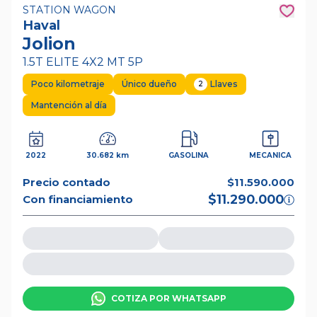
STATION WAGON
Haval
Jolion
1.5T ELITE 4X2 MT 5P
Poco kilometraje
Único dueño
Llaves
2
Mantención al día
2022
30.682 km
GASOLINA
MECANICA
Precio contado
$11.590.000
$11.290.000
Con financiamiento
COTIZA POR WHATSAPP