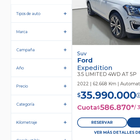
Tipos de auto
Marca
Campaña
Ford Expedition 3.5 Limi
Suv
Ford
Suv
Expedition
Año
3.5 LIMITED 4WD AT 5P
2022 | 62.668 Km | Automati
Precio
35.990.000
$
Categoría
586.870
*
Cuota
/
$
Kilometraje
RESERVAR
VER MÁS DETALLES D