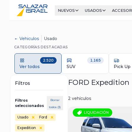
NUEVOS
USADOS
ACCESOR
Vehiculos
Usado
CATEGORÍAS DESTACADAS
2.520
1.165
Ver todos
SUV
Pick Up
FORD Expedition
Filtros
2 vehículos
Filtros
Borrar
seleccionados
todos (3)
LIQUIDACIÓN
Usado
Ford
Expedition