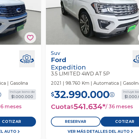
ted 4wd At 5p
Ford Expedition 3.5 Limited 4wd At
Suv
Ford
Suv
Expedition
3.5 LIMITED 4WD AT 5P
ca | Gasolina
2021 | 98.760 Km | Automatica | Gasolin
32.990.000
Incluye bono de
Incluye b
$
$1.000.000
$1.000
541.634
*
Cuota
36 meses
/
36 meses
$
COTIZAR
RESERVAR
COTIZAR
EL AUTO
VER MÁS DETALLES DEL AUTO