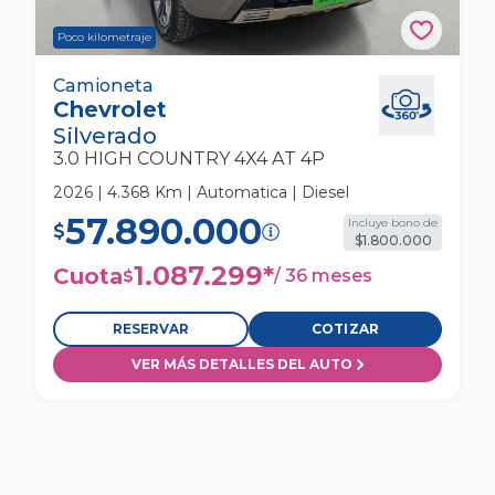
Poco kilometraje
Chevrolet Silverado 3.0 High Country 4x4 At
Camioneta
Chevrolet
4p Camioneta
Silverado
3.0 HIGH COUNTRY 4X4 AT 4P
2026 | 4.368 Km | Automatica | Diesel
57.890.000
Incluye bono de
$
$1.800.000
1.087.299
*
Cuota
/
36 meses
$
RESERVAR
COTIZAR
VER MÁS DETALLES DEL AUTO