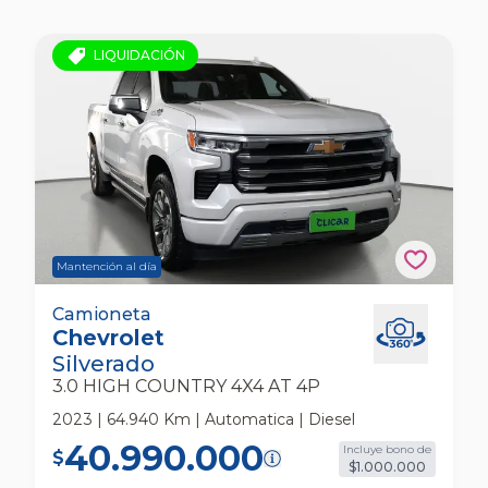
LIQUIDACIÓN
Mantención al día
Chevrolet Silverado 3.0 High Country 4x4 At
Camioneta
Chevrolet
4p Camioneta
Silverado
3.0 HIGH COUNTRY 4X4 AT 4P
2023 | 64.940 Km | Automatica | Diesel
40.990.000
Incluye bono de
$
$1.000.000