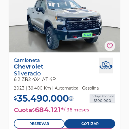
Chevrolet Silverado 6.2 Zr2 4x4 At 4p
Camioneta
Chevrolet
Camioneta
Silverado
6.2 ZR2 4X4 AT 4P
2023 | 39.400 Km | Automatica | Gasolina
35.490.000
Incluye bono de
$
$500.000
684.121
*
Cuota
/
36 meses
$
RESERVAR
COTIZAR