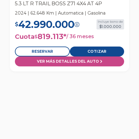
5.3 LT R TRAIL BOSS Z71 4X4 AT 4P
2024 | 62.648 Km | Automatica | Gasolina
42.990.000
Incluye bono de
$
$1.000.000
819.113
*
Cuota
/
36 meses
$
RESERVAR
COTIZAR
VER MÁS DETALLES DEL AUTO