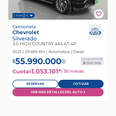
2 llaves
+1
Chevrolet Silverado 3.0 High Country 4x4 At
Camioneta
Chevrolet
4p Camioneta
Silverado
3.0 HIGH COUNTRY 4X4 AT 4P
2025 | 29.489 Km | Automatica | Diesel
55.990.000
Incluye bono de
$
$1.000.000
1.053.101
*
Cuota
/
36 meses
$
RESERVAR
COTIZAR
VER MÁS DETALLES DEL AUTO