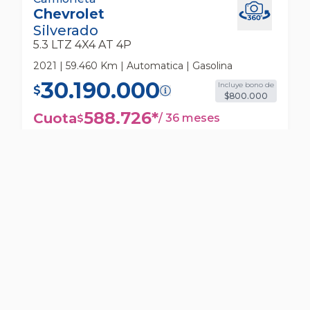
Chevrolet
Camioneta
Silverado
5.3 LTZ 4X4 AT 4P
2021 | 59.460 Km | Automatica | Gasolina
30.190.000
Incluye bono de
$
$800.000
588.726
*
Cuota
/
36 meses
$
RESERVAR
COTIZAR
VER MÁS DETALLES DEL AUTO