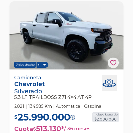
Único dueño
+1
Chevrolet Silverado 5.3 Lt Trailboss Z71 4x4 At
Camioneta
Chevrolet
4p Camioneta
Silverado
5.3 LT TRAILBOSS Z71 4X4 AT 4P
2021 | 134.585 Km | Automatica | Gasolina
25.990.000
Incluye bono de
$
$2.000.000
513.130
*
Cuota
/
36 meses
$