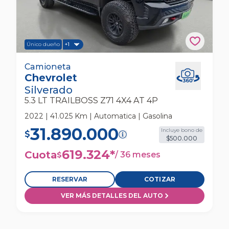
Único dueño
+1
Chevrolet Silverado 5.3 Lt Trailboss Z71 4x4 At
Camioneta
Chevrolet
4p Camioneta
Silverado
5.3 LT TRAILBOSS Z71 4X4 AT 4P
2022 | 41.025 Km | Automatica | Gasolina
31.890.000
Incluye bono de
$
$500.000
619.324
*
Cuota
/
36 meses
$
RESERVAR
COTIZAR
VER MÁS DETALLES DEL AUTO