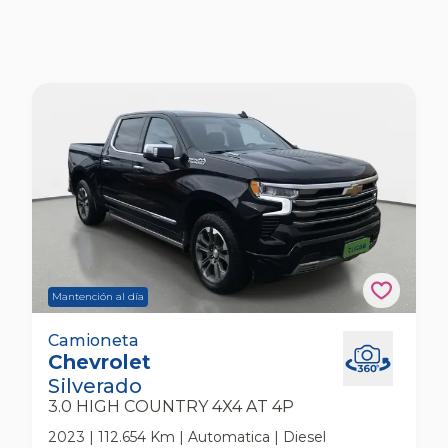
Mantención al día
Chevrolet Silverado 3.0 High Country 4x4 At
Camioneta
Chevrolet
4p Camioneta
Silverado
3.0 HIGH COUNTRY 4X4 AT 4P
2023 | 112.654 Km | Automatica | Diesel