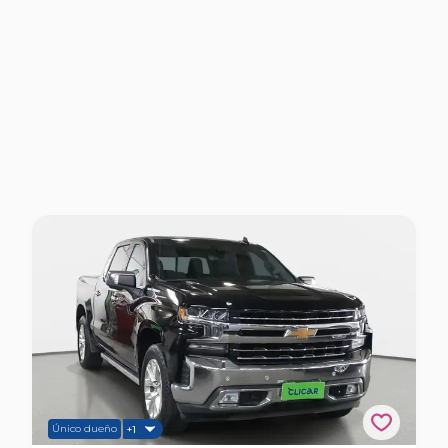
Único dueño
+1