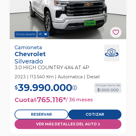
Único dueño
+1
Chevrolet Silverado 3.0 High Country 4x4 At
Camioneta
Chevrolet
4p Camioneta
Silverado
3.0 HIGH COUNTRY 4X4 AT 4P
2023 | 113.540 Km | Automatica | Diesel
39.990.000
Incluye bono de
$
$1.000.000
765.116
*
Cuota
/
36 meses
$
RESERVAR
COTIZAR
VER MÁS DETALLES DEL AUTO