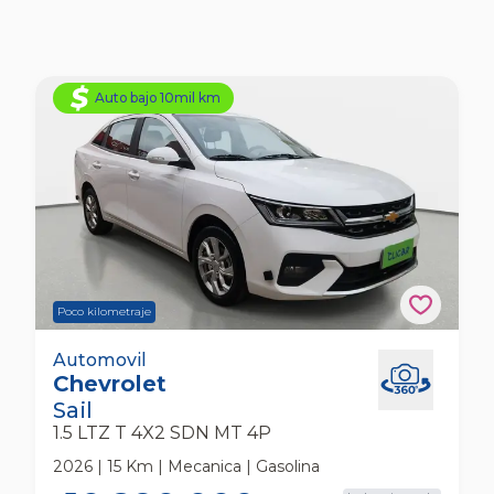
Auto bajo 10mil km
Poco kilometraje
Chevrolet Sail 1.5 Ltz T 4x2 Sdn Mt 4p
Automovil
Chevrolet
Automovil
Sail
1.5 LTZ T 4X2 SDN MT 4P
2026 | 15 Km | Mecanica | Gasolina