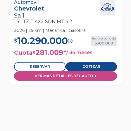
Chevrolet Sail 1.5 Ltz T 4x2 Sdn Mt 4p
Automovil
Chevrolet
Automovil
Sail
1.5 LTZ T 4X2 SDN MT 4P
2026 | 25 Km | Mecanica | Gasolina
10.290.000
Incluye bono de
$
$300.000
281.009
*
Cuota
/
36 meses
$
RESERVAR
COTIZAR
VER MÁS DETALLES DEL AUTO