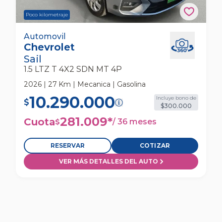
Poco kilometraje
Chevrolet Sail 1.5 Ltz T 4x2 Sdn Mt 4p
Automovil
Chevrolet
Automovil
Sail
1.5 LTZ T 4X2 SDN MT 4P
2026 | 27 Km | Mecanica | Gasolina
10.290.000
Incluye bono de
$
$300.000
281.009
*
Cuota
/
36 meses
$
RESERVAR
COTIZAR
VER MÁS DETALLES DEL AUTO