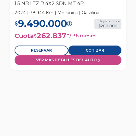
1.5 NB LTZ R 4X2 SDN MT 4P
2024 | 38.944 Km | Mecanica | Gasolina
9.490.000
Incluye bono de
$
$200.000
262.837
*
Cuota
/
36 meses
$
RESERVAR
COTIZAR
VER MÁS DETALLES DEL AUTO