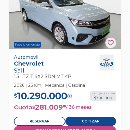
Poco kilometraje
Chevrolet Sail 1.5 Ltz T 4x2 Sdn Mt 4p
Automovil
Chevrolet
Automovil
Sail
1.5 LTZ T 4X2 SDN MT 4P
2026 | 25 Km | Mecanica | Gasolina
10.290.000
Incluye bono de
$
$300.000
281.009
*
Cuota
/
36 meses
$
RESERVAR
COTIZAR