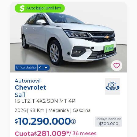
Auto bajo 10mil km
Único dueño
+1
Chevrolet Sail 1.5 Ltz T 4x2 Sdn Mt 4p
Automovil
Chevrolet
Automovil
Sail
1.5 LTZ T 4X2 SDN MT 4P
2026 | 48 Km | Mecanica | Gasolina
10.290.000
Incluye bono de
$
$300.000
281.009
*
Cuota
/
36 meses
$