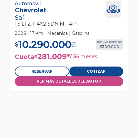
Chevrolet Sail 1.5 Ltz T 4x2 Sdn Mt 4p
Automovil
Chevrolet
Automovil
Sail
1.5 LTZ T 4X2 SDN MT 4P
2026 | 17 Km | Mecanica | Gasolina
10.290.000
Incluye bono de
$
$300.000
281.009
*
Cuota
/
36 meses
$
RESERVAR
COTIZAR
VER MÁS DETALLES DEL AUTO