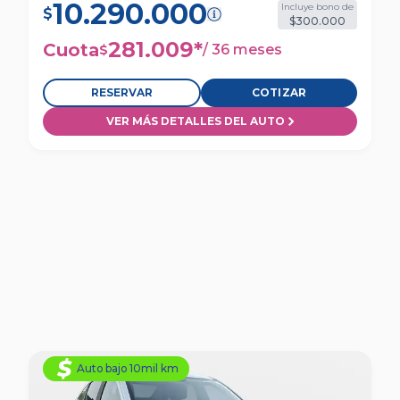
10.290.000
Incluye bono de
$
$300.000
281.009
*
Cuota
/
36 meses
$
RESERVAR
COTIZAR
VER MÁS DETALLES DEL AUTO
Auto bajo 10mil km