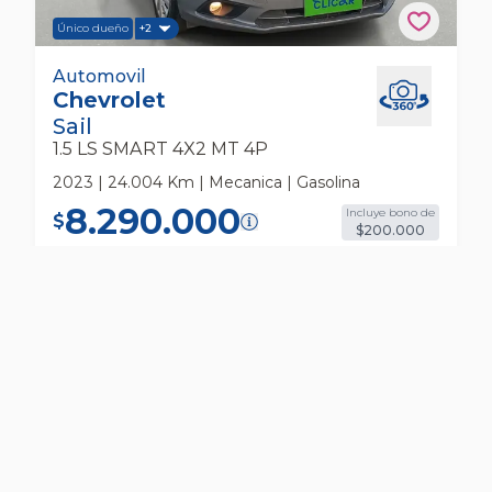
Único dueño
+2
Chevrolet Sail 1.5 Ls Smart 4x2 Mt 4p
Automovil
Chevrolet
Automovil
Sail
1.5 LS SMART 4X2 MT 4P
2023 | 24.004 Km | Mecanica | Gasolina
8.290.000
Incluye bono de
$
$200.000
235.579
*
Cuota
/
36 meses
$
RESERVAR
COTIZAR
VER MÁS DETALLES DEL AUTO