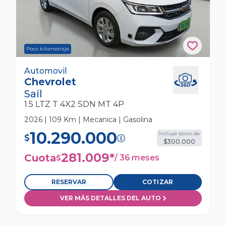
Poco kilometraje
Chevrolet Sail 1.5 Ltz T 4x2 Sdn Mt 4p
Automovil
Chevrolet
Automovil
Sail
1.5 LTZ T 4X2 SDN MT 4P
2026 | 109 Km | Mecanica | Gasolina
10.290.000
Incluye bono de
$
$300.000
281.009
*
Cuota
/
36 meses
$
RESERVAR
COTIZAR
VER MÁS DETALLES DEL AUTO