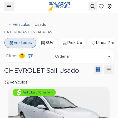
Vehiculos
Usado
CATEGORÍAS DESTACADAS
Ver todos
SUV
Pick Up
Línea Pre
Filtros
3
Ordenar
CHEVROLET Sail Usado
32 vehículos
Auto bajo 10mil km