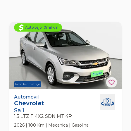
Auto bajo 10mil km
Poco kilometraje
Chevrolet Sail 1.5 Ltz T 4x2 Sdn Mt 4p
Automovil
Chevrolet
Automovil
Sail
1.5 LTZ T 4X2 SDN MT 4P
2026 | 100 Km | Mecanica | Gasolina