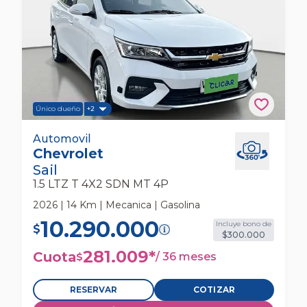
Único dueño
+2
Chevrolet Sail 1.5 Ltz T 4x2 Sdn Mt 4p
Automovil
Chevrolet
Automovil
Sail
1.5 LTZ T 4X2 SDN MT 4P
2026 | 14 Km | Mecanica | Gasolina
10.290.000
Incluye bono de
$
$300.000
281.009
*
Cuota
/
36 meses
$
RESERVAR
COTIZAR