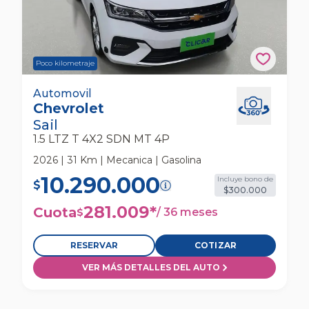
Poco kilometraje
Chevrolet Sail 1.5 Ltz T 4x2 Sdn Mt 4p
Automovil
Chevrolet
Automovil
Sail
1.5 LTZ T 4X2 SDN MT 4P
2026 | 31 Km | Mecanica | Gasolina
10.290.000
Incluye bono de
$
$300.000
281.009
*
Cuota
/
36 meses
$
RESERVAR
COTIZAR
VER MÁS DETALLES DEL AUTO