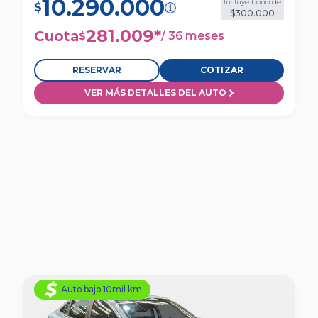
10.290.000
Incluye bono de
$
$300.000
281.009
*
Cuota
/
36 meses
$
RESERVAR
COTIZAR
VER MÁS DETALLES DEL AUTO
Auto bajo 10mil km