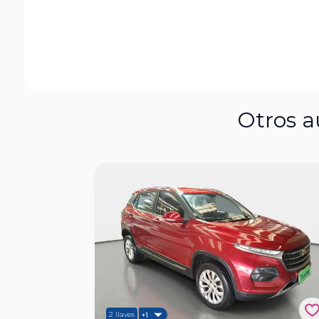
Otros a
2 llaves
+1