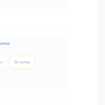
uotas
as
36 cuotas