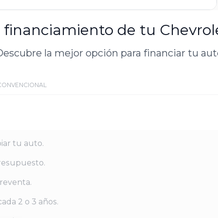
l financiamiento de tu Chevrol
escubre la mejor opción para financiar tu au
CONVENCIONAL
iar tu auto.
resupuesto.
reventa.
ada 2 o 3 años.