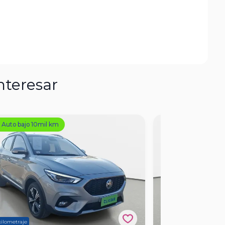
nteresar
Auto bajo 10mil km
kilometraje
Único dueño
+2