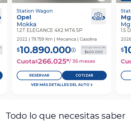
Opel Mokka 1.2t Elegance 4x2 Mt6 5p
Station Wagon
Mg M
Sta
Opel
Mg
Station Wagon
Wag
Mokka
Mg
1.2T ELEGANCE 4X2 MT6 5P
1.5
2022 | 79.759 Km | Mecanica | Gasolina
2026
10.890.000
1
e
Incluye bono de
$
$
$400.000
266.025
*
Cuota
Cu
/
36 meses
$
RESERVAR
COTIZAR
VER MÁS DETALLES DEL AUTO
Todo lo que necesitas saber