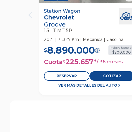
Chevrolet Groove 1.5 Lt Mt 5p Station
Station Wagon
Chevrolet
Wagon
Groove
1.5 LT MT 5P
2021 | 71.327 Km | Mecanica | Gasolina
8.890.000
Incluye bono d
$
$200.000
225.657
*
Cuota
/
36 meses
$
RESERVAR
COTIZAR
VER MÁS DETALLES DEL AUTO