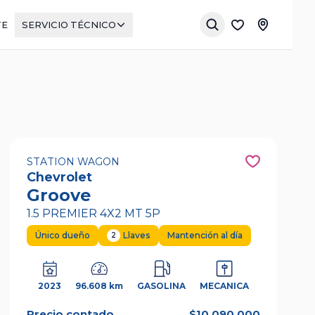
TE
SERVICIO TÉCNICO
STATION WAGON
Chevrolet
Groove
1.5 PREMIER 4X2 MT 5P
Único dueño
Llaves
Mantención al día
2
2023
96.608 km
GASOLINA
MECANICA
Precio contado
$10.090.000