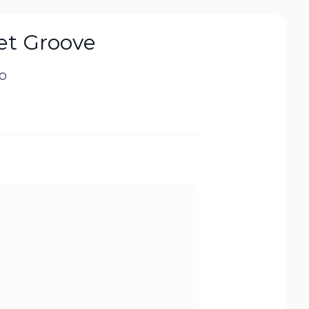
et Groove
to