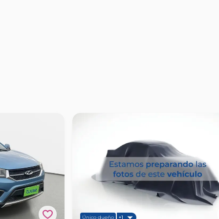
Único dueño
+1