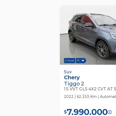
2 llaves
+1
Chery Tiggo 2 1.5 Vvt Gls
Suv
Chery
Suv
Tiggo 2
1.5 VVT GLS 4X2 CVT AT 
2022 | 62.333 Km | Automati
7.990.000
$