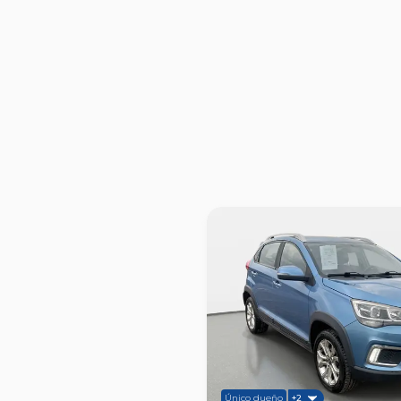
Único dueño
+2