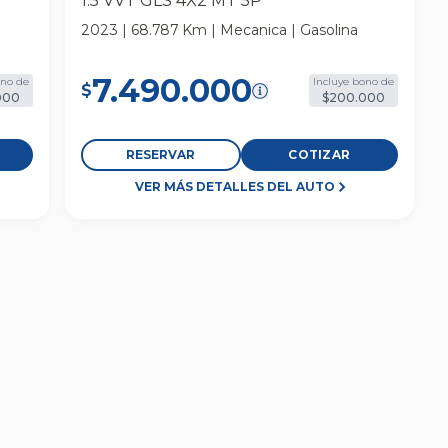
1.5 VVT GLS 4X2 MT 5P
2023 | 68.787 Km | Mecanica | Gasolina
7.490.000
ono de
Incluye bono de
$
000
$200.000
RESERVAR
COTIZAR
VER MÁS DETALLES DEL AUTO