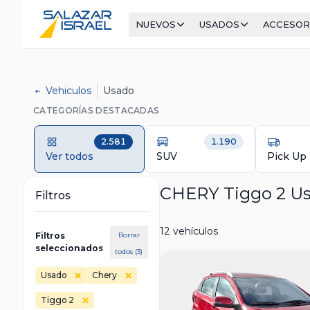
NUEVOS
USADOS
ACCESOR
Vehiculos
Usado
CATEGORÍAS DESTACADAS
2.581
1.190
Ver todos
SUV
Pick Up
CHERY Tiggo 2 U
Filtros
12 vehículos
Filtros
Borrar
seleccionados
todos (3)
Usado
Chery
Tiggo 2