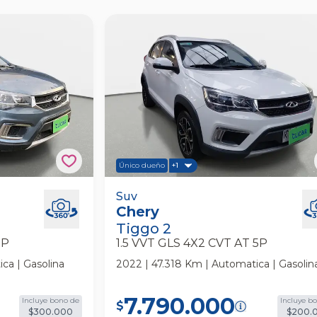
Único dueño
+1
 4x2 Cvt At 5p
Chery Tiggo 2 1.5 Vvt Gls 4x2 Cvt At
Suv
Chery
Suv
Tiggo 2
5P
1.5 VVT GLS 4X2 CVT AT 5P
ca | Gasolina
2022 | 47.318 Km | Automatica | Gasolin
7.790.000
Incluye bono de
Incluye b
$
$300.000
$200.