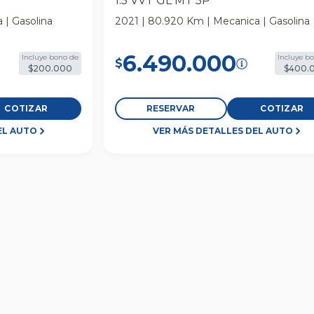
1.5 VVT GL MT 5P
 | Gasolina
2021 | 80.920 Km | Mecanica | Gasolina
6.490.000
Incluye bono de
Incluye b
$
$200.000
$400.
COTIZAR
RESERVAR
COTIZAR
EL AUTO
VER MÁS DETALLES DEL AUTO