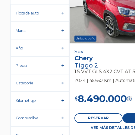
Tipos de auto
Marca
Único dueño
Año
Chery Tiggo 2 1.5 Vvt Gls
Suv
Chery
Suv
Tiggo 2
Precio
1.5 VVT GLS 4X2 CVT AT 
2024 | 45.650 Km | Automati
Categoría
8.490.000
$
Kilometraje
Combustible
RESERVAR
VER MÁS DETALLES D