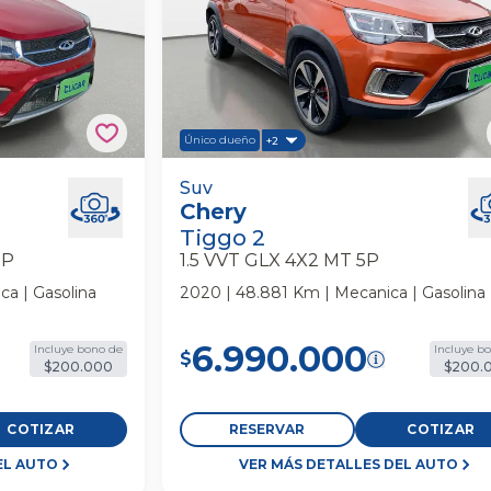
Único dueño
+2
 4x2 Cvt At 5p
Chery Tiggo 2 1.5 Vvt Glx 4x2 Mt 5p
Suv
Chery
Tiggo 2
5P
1.5 VVT GLX 4X2 MT 5P
ca | Gasolina
2020 | 48.881 Km | Mecanica | Gasolina
6.990.000
Incluye bono de
Incluye b
$
$200.000
$200.
COTIZAR
RESERVAR
COTIZAR
EL AUTO
VER MÁS DETALLES DEL AUTO