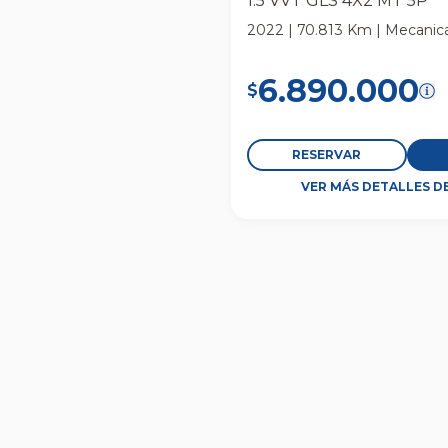
1.5 VVT GLS 4X2 MT 5P
2022 | 70.813 Km | Mecanica
6.890.000
$
RESERVAR
VER MÁS DETALLES D