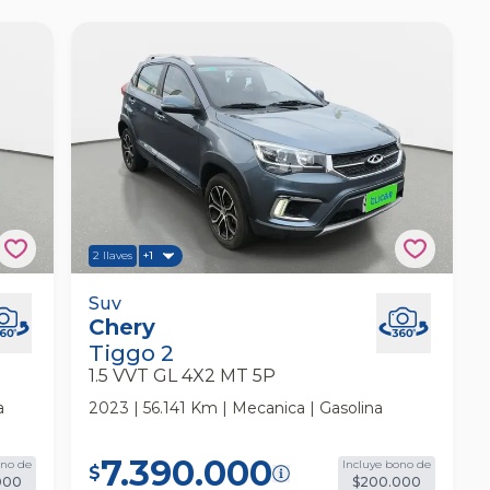
2 llaves
+1
 5p
Chery Tiggo 2 1.5 Vvt Gl 4x2 Mt 5p Suv
Suv
Chery
Tiggo 2
1.5 VVT GL 4X2 MT 5P
a
2023 | 56.141 Km | Mecanica | Gasolina
7.390.000
ono de
Incluye bono de
$
000
$200.000