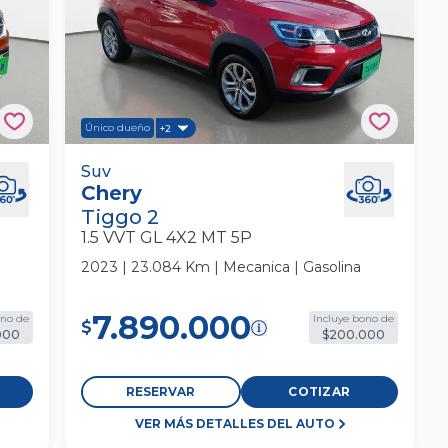
Único dueño
+2
 Suv
Chery Tiggo 2 1.5 Vvt Gl 4x2 Mt 5p Suv
Suv
Chery
Tiggo 2
1.5 VVT GL 4X2 MT 5P
2023 | 23.084 Km | Mecanica | Gasolina
7.890.000
ono de
Incluye bono de
$
000
$200.000
RESERVAR
COTIZAR
VER MÁS DETALLES DEL AUTO