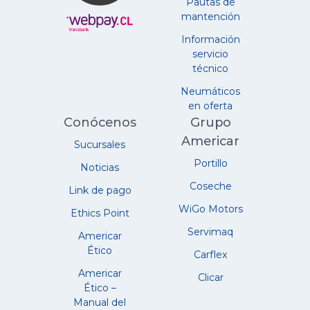
Pautas de
mantención
Información
servicio
técnico
Neumáticos
en oferta
Conócenos
Grupo
Americar
Sucursales
Portillo
Noticias
Coseche
Link de pago
WiGo Motors
Ethics Point
Servimaq
Americar
Ético
Carflex
Americar
Clicar
Ético –
Manual del