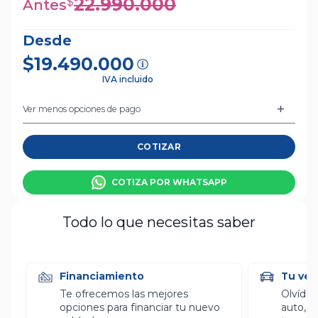
22.990.000
$
Antes
Desde
$19.490.000
IVA incluido
Ver menos opciones de pago
COTIZAR
COTIZA POR WHATSAPP
Todo lo que necesitas saber
Financiamiento
Tu veh
Te ofrecemos las mejores
Olvídat
opciones para financiar tu nuevo
auto, l