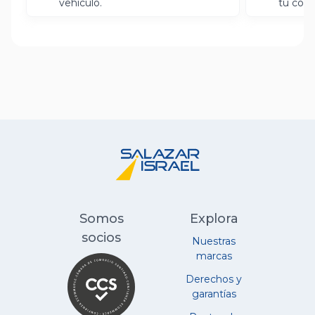
vehículo.
tu com
Somos
Explora
socios
Nuestras
marcas
Derechos y
garantías